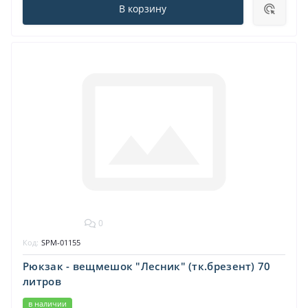
В корзину
0
Код:
SPM-01155
Рюкзак - вещмешок "Лесник" (тк.брезент) 70
литров
в наличии