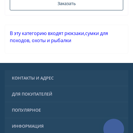
Заказать
В эту категорию входят рюкзаки,сумки для
походов, охоты и рыбалки
КОНТАКТЫ И АДРЕС
+7 (901) 197-90-00
ДЛЯ ПОКУПАТЕЛЕЙ
+7 (915) 911-98-07
specmoda@yandex.ru
ПОПУЛЯРНОЕ
ГРАФИК РАБОТЫ:
Пн - вс: с 10-00 до 19-00
Telegram
Медицинская одежда
Без выходных
ИНФОРМАЦИЯ
WhatsApp
Спецодежда
СОЦ СЕТИ: