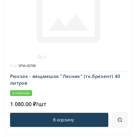
0
Код:
SPM-00788
Рюкзак - вещмешок "Лесник" (тк.брезент) 40
литров
в наличии
1 080.00 ₽/шт
В корзину