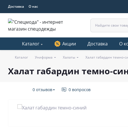
Доставка
О нас
Каталог
Акции
Доставка
О к
Каталог
Униформа
Халаты
Халат габардин темно-с
Халат габардин темно-си
0 отзывов
0 вопросов