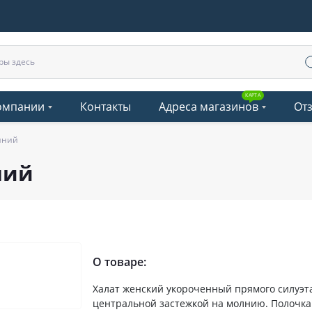
КАРТА
омпании
Контакты
Адреса магазинов
От
иний
ний
О товаре:
Халат женский укороченный прямого силуэта
центральной застежкой на молнию. Полочка