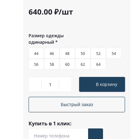
640.00 ₽/шт
Размер одежды
одинарный
*
44
46
48
50
52
54
56
58
60
62
64
В корзину
Быстрый заказ
Купить в 1 клик: