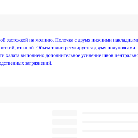
ной застежкой на молнию. Полочка с двумя нижними накладным
роткий, втачной. Объем талии регулируется двумя полупоясами. 
ти халата выполнено дополнительное усиление швов центрально
одственных загрязнений.