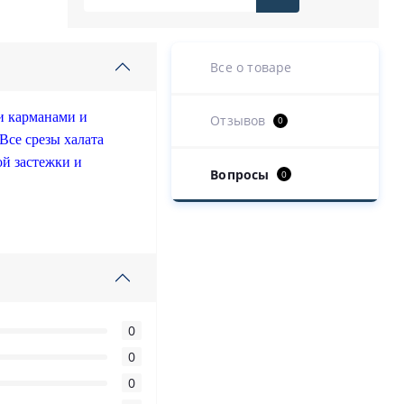
Все о товаре
и карманами и
Отзывов
0
Все срезы халата
й застежки и
Вопросы
0
0
0
0