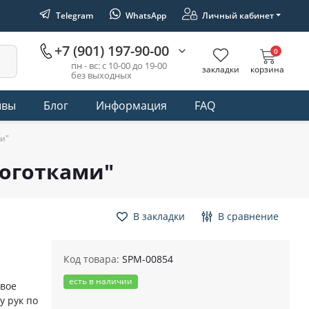
Telegram
WhatsApp
Личный кабинет
+7 (901) 197-90-00
0
пн - вс: с 10-00 до 19-00
закладки
корзина
без выходных
ывы
Блог
Информация
FAQ
и"
оготками"
В закладки
В сравнение
Код товара:
SPM-00854
есть в наличии
овое
у рук по