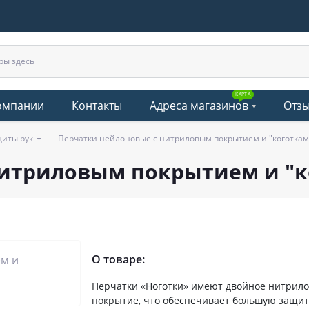
КАРТА
омпании
Контакты
Адреса магазинов
Отз
щиты рук
Перчатки нейлоновые с нитриловым покрытием и "коготкам
нитриловым покрытием и "к
О товаре:
Перчатки «Ноготки» имеют двойное нитрил
покрытие, что обеспечивает большую защит