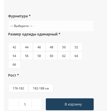
Фурнитура
*
Размер одежды одинарный
*
42
44
46
48
50
52
54
56
58
60
62
64
66
Рост
*
176-182
182-188 см
В корзину