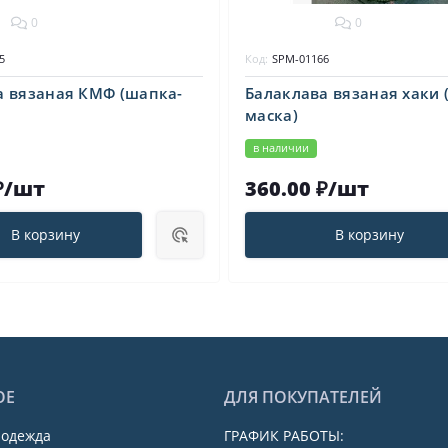
0
0
5
Код:
SPM-01166
а вязаная КМФ (шапка-
Балаклава вязаная хаки 
маска)
в наличии
₽/шт
360.00 ₽/шт
В корзину
В корзину
ОЕ
ДЛЯ ПОКУПАТЕЛЕЙ
 одежда
ГРАФИК РАБОТЫ: