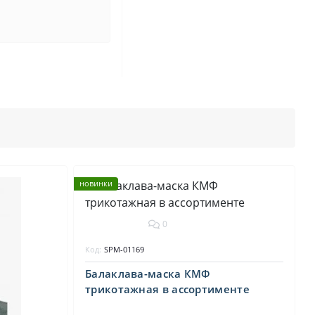
н
новинки
0
Код:
SPM-01169
Балаклава-маска КМФ
трикотажная в ассортименте