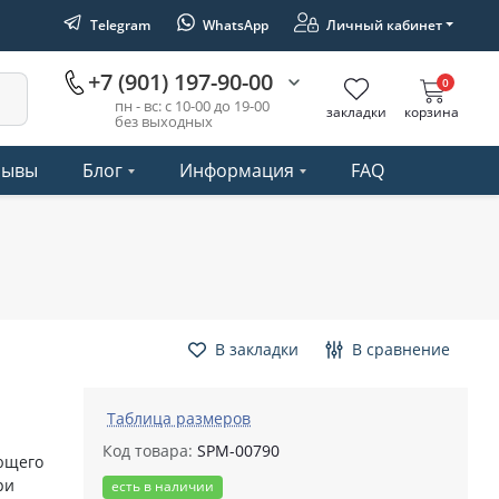
Telegram
WhatsApp
Личный кабинет
+7 (901) 197-90-00
0
пн - вс: с 10-00 до 19-00
закладки
корзина
без выходных
зывы
Блог
Информация
FAQ
В закладки
В сравнение
Таблица размеров
Код товара:
SPM-00790
ющего
ри
есть в наличии