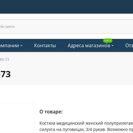
КАРТА
омпании
Контакты
Адреса магазинов
От
ЖК-73
73
О товаре:
Костюм медицинский женский полуприлега
силуэта на пуговицах, 3/4 рукав. Возможно п