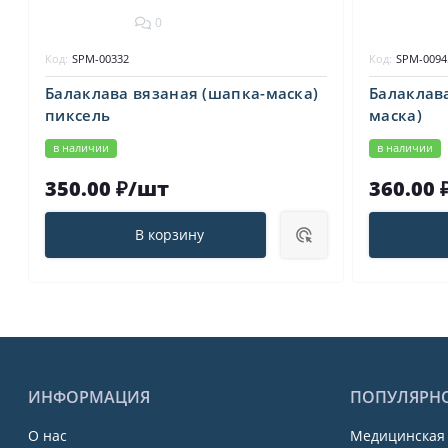
0
Код:
SPM-00332
Код:
SPM-0094
Балаклава вязаная (шапка-маска)
Балаклав
пиксель
маска)
в наличии
в наличии
350.00 ₽/шт
360.00 
В корзину
ИНФОРМАЦИЯ
ПОПУЛЯРН
О нас
Медицинская