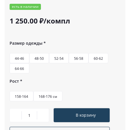
есть в наличии
1 250.00 ₽/компл
Размер одежды
*
44-46
48-50
52-54
56-58
60-62
64-66
Рост
*
158-164
168-176 см
В корзину