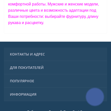
комфортной работы. Мужские и женские модели,
различные цвета и возможность адаптации под
Ваши потребности: выбирайте фурнитуру, длину
рукава и расцветку.
КОНТАКТЫ И АДРЕС
+7 (901) 197-90-00
ДЛЯ ПОКУПАТЕЛЕЙ
+7 (915) 911-98-07
specmoda@yandex.ru
ПОПУЛЯРНОЕ
ГРАФИК РАБОТЫ:
Пн - вс: с 10-00 до 19-00
Telegram
Медицинская одежда
Без выходных
ИНФОРМАЦИЯ
WhatsApp
Спецодежда
СОЦ СЕТИ:
Униформа
г. Кострома
О нас
Детская одежда, обувь
ул. Димитрова, 24 ТЦ МАЯК
Доставка