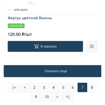
0
Код:
SPM-00202
Фартук цветной болонь
в наличии
120.00 ₽/шт
В корзину
Показать еще
|<
<
2
3
4
5
6
7
8
9
10
>
>|