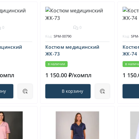
0
0
Код:
SPM-00790
Код:
SPM-
ицинский
Костюм медицинский
Костю
ЖК-73
ЖК-74
в наличии
в налич
компл
1 150.00 ₽/компл
1 150
ину
В корзину