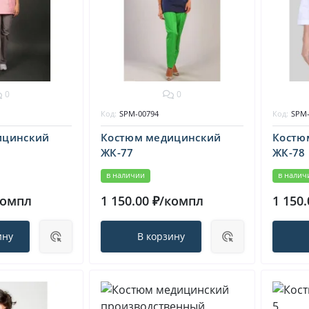
0
0
Код:
SPM-00794
Код:
SPM-
ицинский
Костюм медицинский
Костю
ЖК-77
ЖК-78
в наличии
в налич
компл
1 150.00 ₽/компл
1 150
ину
В корзину