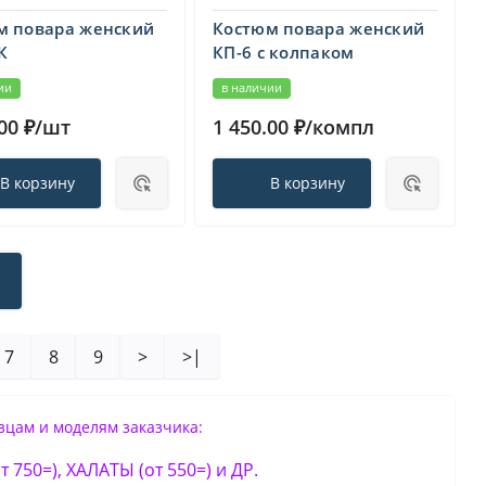
м повара женский
Костюм повара женский
К
КП-6 с колпаком
ии
в наличии
.00 ₽/шт
1 450.00 ₽/компл
В корзину
В корзину
7
8
9
>
>|
цам и моделям заказчика:
750=), ХАЛАТЫ (от 550=) и ДР.