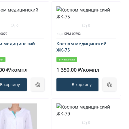
0
0
00791
Код:
SPM-00792
м медицинский
Костюм медицинский
ЖК-75
ии
в наличии
.00 ₽/компл
1 350.00 ₽/компл
В корзину
В корзину
0