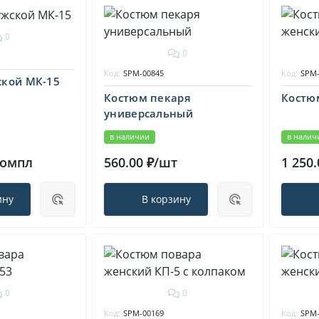
0
0
Код:
SPM-00845
Код:
SPM-
кой МК-15
Костюм пекаря
Костю
универсальный
в наличии
в налич
компл
560.00 ₽/шт
1 250
ину
В корзину
0
0
Код:
SPM-00169
Код:
SPM-