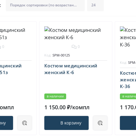
:
0
0
Код:
SPM-00125
Код:
SPM-
ицинский
Костюм медицинский
51з
женский К-6
Костю
женск
К-36
в наличии
в налич
компл
1 150.00 ₽/компл
1 170
ину
В корзину