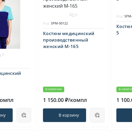
0
Код:
SPM-
Код:
SPM-00122
Костю
5
Костюм медицинский
производственный
женский М-165
0
ицинский
в наличии
в налич
компл
1 150.00 ₽/компл
1 100
ину
В корзину