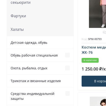
секьюрити
Костюмы зимние
Костюмы рабочие с брюками
Фартуки
Куртки
Костюмы рабочие с
полукомбинезонами
Халаты
Код:
SPM-00793
Детская одежда, обувь
Костюм мед
ЖК-76
Обувь рабочая специальная
в наличии
СПЕЦПРЕДЛОЖЕНИЯ
Охота, рыбалка, отдых
1 250.00 ₽/
Демисезонная одежда
Трикотаж и вязанные изделия
В корз
Берцы кожаные
Средства индивидуальной
зимняя одежда
Зимняя рабочая специальная
защиты
обувь