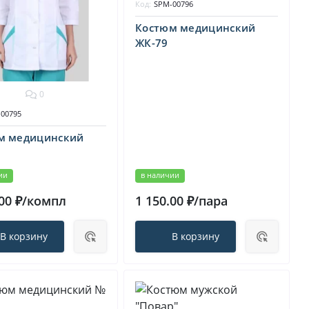
Код:
SPM-00796
Костюм медицинский
ЖК-79
0
00795
м медицинский
ии
в наличии
.00 ₽/компл
1 150.00 ₽/пара
В корзину
В корзину