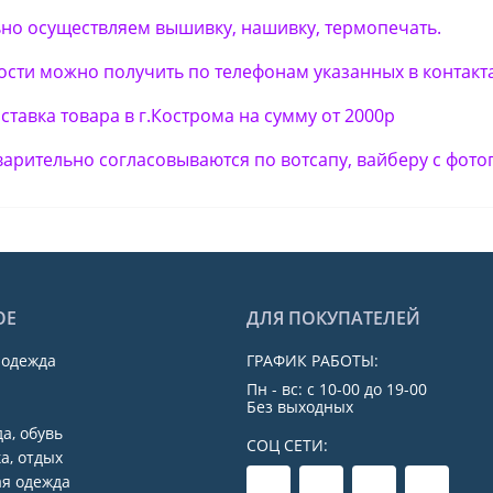
но осуществляем вышивку, нашивку, термопечать.
сти можно получить по телефонам указанных в контакта
тавка товара в г.Кострома на сумму от 2000р
варительно согласовываются по вотсапу, вайберу с фот
ОЕ
ДЛЯ ПОКУПАТЕЛЕЙ
 одежда
ГРАФИК РАБОТЫ:
Пн - вс: с 10-00 до 19-00
Без выходных
а, обувь
СОЦ СЕТИ:
а, отдых
я одежда