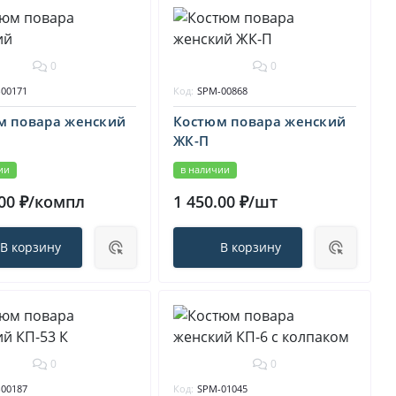
0
0
00171
Код:
SPM-00868
м повара женский
Костюм повара женский
ЖК-П
ии
в наличии
.00 ₽/компл
1 450.00 ₽/шт
В корзину
В корзину
0
0
00187
Код:
SPM-01045