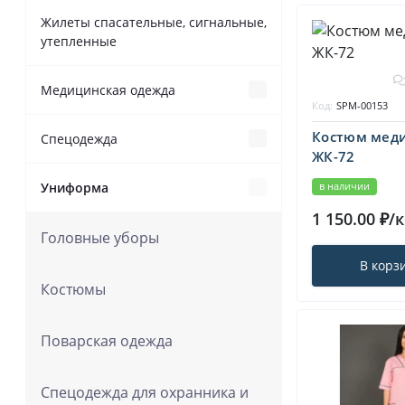
Жилеты спасательные, сигнальные,
утепленные
Медицинская одежда
Код:
SPM-00153
Костюм мед
Спецпредложения
Спецодежда
ЖК-72
в наличии
Демисезонная одежда
Униформа
Костюмы медицинские для
мужчин и женщин
1 150.00 ₽/
Головные уборы
Брюки и полукомбинезоны
Медицинская обувь
В корз
Костюмы
Головные уборы
Халаты медицинские для
мужчин и женщин
Поварская одежда
Зимняя спецодежда
Спецодежда для охранника и
Жилеты утепленные
Летняя спецодежда