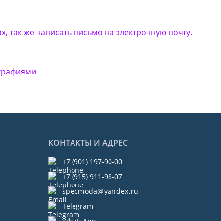
х, так же написать письмо на электронную почту.
ографиями
КОНТАКТЫ И АДРЕС
+7 (901) 197-90-00
+7 (915) 911-98-07
specmoda@yandex.ru
Telegram
WhatsApp