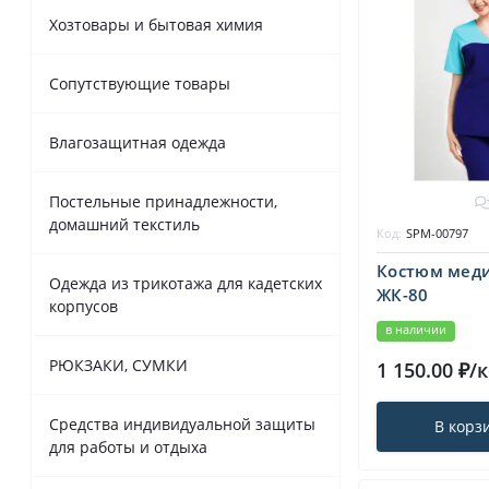
Летняя одежда
Средства защиты глаз
Хозтовары и бытовая химия
Летняя и демисезонная
рабочая специальная обувь
Сопутствующие товары
Средства защиты прочие
Медицинская, поварская обувь
Влагозащитная одежда
Средства защиты рук
Обувь из ЭВА демисезонная,
Постельные принадлежности,
зимняя для работы и отдыха
домашний текстиль
Код:
SPM-00797
Костюм мед
Повседневная мужская и
Одежда из трикотажа для кадетских
ЖК-80
женская обувь
корпусов
в наличии
Резиновая и ПВХ обувь
РЮКЗАКИ, СУМКИ
1 150.00 ₽/
Средства индивидуальной защиты
В корз
для работы и отдыха