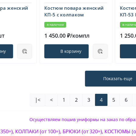
ра женский
Костюм повара женский
Костю
КП-5 с колпаком
КП-53 
в наличии
в налич
шт
1 450.00 ₽/компл
1 250
ину
В корзину
Показать еще
|<
<
1
2
3
4
5
6
Осуществляем пошив униформы на заказ по образ
350=), КОЛПАКИ (от 100=), БРЮКИ (от 320=), КОСТЮМЫ (от 