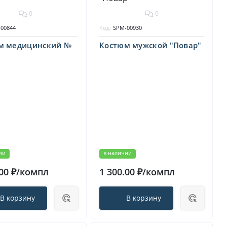
0
0
00844
Код:
SPM-00930
м медицинский №
Костюм мужской "Повар"
ии
в наличии
.00 ₽/компл
1 300.00 ₽/компл
В корзину
В корзину