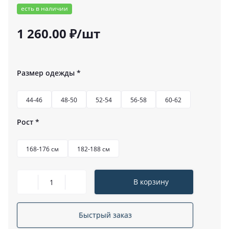
есть в наличии
1 260.00 ₽/шт
Размер одежды
*
44-46
48-50
52-54
56-58
60-62
Рост
*
168-176 см
182-188 см
В корзину
Быстрый заказ