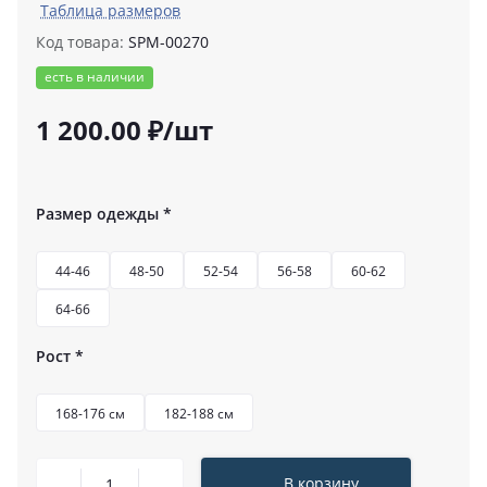
Таблица размеров
Код товара:
SPM-00270
есть в наличии
1 200.00 ₽/шт
Размер одежды
*
44-46
48-50
52-54
56-58
60-62
64-66
Рост
*
168-176 см
182-188 см
В корзину