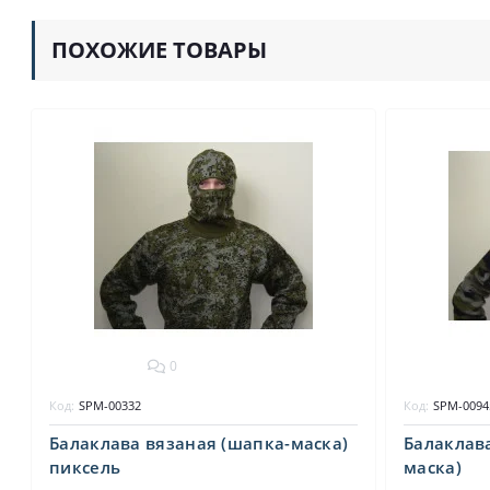
ПОХОЖИЕ ТОВАРЫ
0
Код:
SPM-00332
Код:
SPM-0094
Балаклава вязаная (шапка-маска)
Балаклав
пиксель
маска)