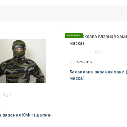
новинки
0
Код:
SPM-01166
Балаклава вязаная хаки 
маска)
0
5
а вязаная КМФ (шапка-