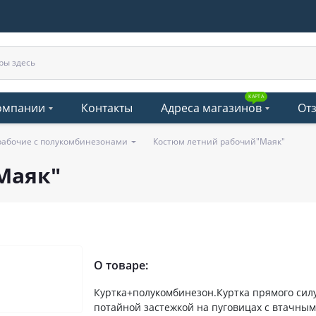
КАРТА
омпании
Контакты
Адреса магазинов
От
рабочие с полукомбинезонами
Костюм летний рабочий"Маяк"
Маяк"
О товаре:
Куртка+полукомбинезон.Куртка прямого силу
потайной застежкой на пуговицах с втачны