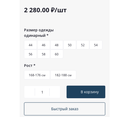
2 280.00 ₽/шт
Размер одежды
одинарный
*
44
46
48
50
52
54
56
58
60
Рост
*
168-176 см
182-188 см
В корзину
Быстрый заказ