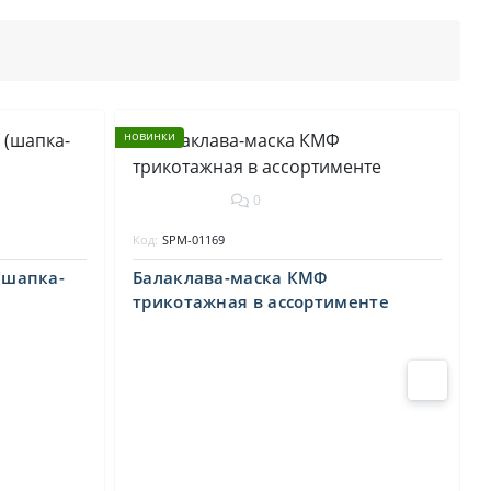
н
новинки
0
Код:
SPM-01169
(шапка-
Балаклава-маска КМФ
трикотажная в ассортименте