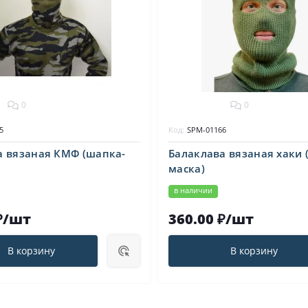
0
0
5
Код:
SPM-01166
а вязаная КМФ (шапка-
Балаклава вязаная хаки 
маска)
в наличии
₽/шт
360.00 ₽/шт
В корзину
В корзину