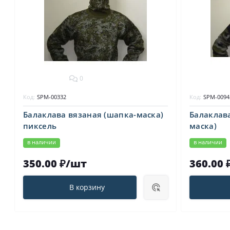
0
Код:
SPM-00332
Код:
SPM-0094
Балаклава вязаная (шапка-маска)
Балаклав
пиксель
маска)
в наличии
в наличии
350.00 ₽/шт
360.00 
В корзину