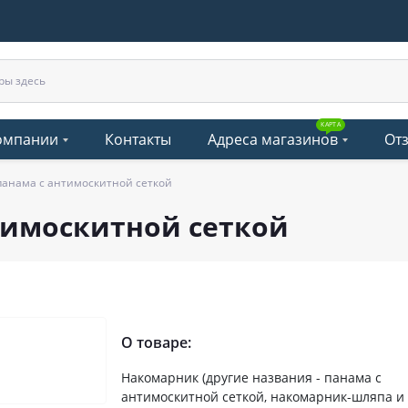
КАРТА
омпании
Контакты
Адреса магазинов
От
анама с антимоскитной сеткой
тимоскитной сеткой
О товаре:
Накомарник (другие названия - панама с
антимоскитной сеткой, накомарник-шляпа и