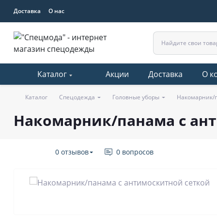
Доставка
О нас
Каталог
Акции
Доставка
О к
Каталог
Спецодежда
Головные уборы
Накомарник/п
Накомарник/панама с ан
0 отзывов
0 вопросов