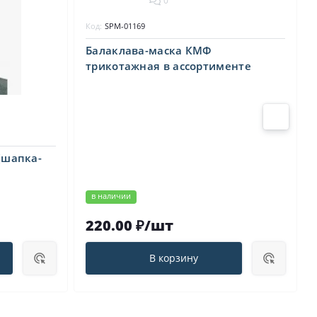
0
Код:
SPM-01169
Балаклава-маска КМФ
трикотажная в ассортименте
(шапка-
в наличии
220.00 ₽/шт
В корзину